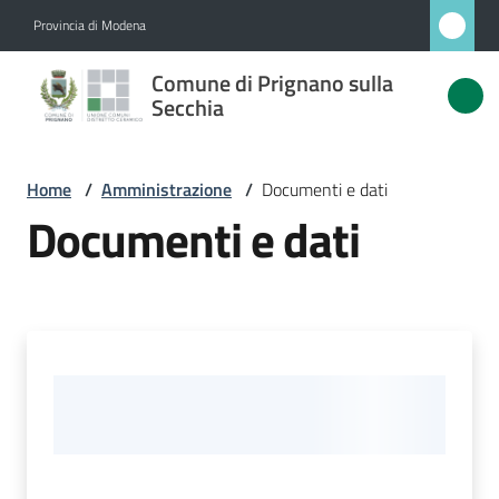
Vai al contenuto
Vai alla navigazione
Vai al footer
Provincia di Modena
Comune
Comune di Prignano sulla
di
Secchia
Prignano
sulla
Home
/
Amministrazione
/
Documenti e dati
Secchia
Documenti e dati
Amministrazione
Menu selezionato
Novità
Servizi
Vivere