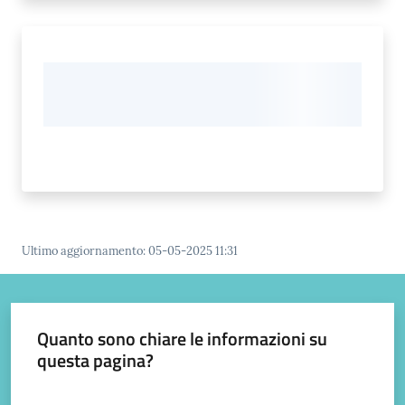
gli
argomenti...
Ultimo aggiornamento
:
05-05-2025 11:31
Quanto sono chiare le informazioni su
questa pagina?
Valuta da 1 a 5 stelle