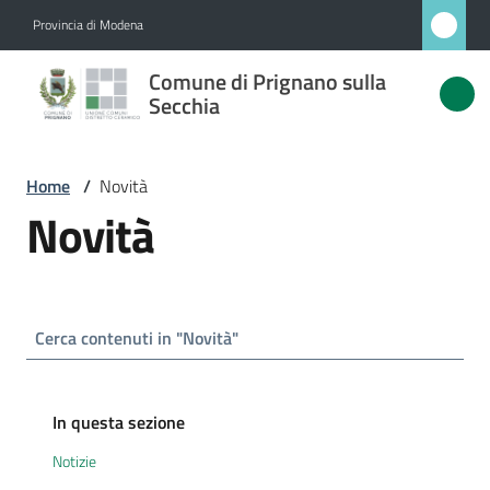
Vai al contenuto
Vai alla navigazione
Vai al footer
Provincia di Modena
Comune
Comune di Prignano sulla
di
Secchia
Prignano
sulla
Home
/
Novità
Secchia
Novità
Amministrazione
Novità
Menu selezionato
Servizi
In questa sezione
Notizie
Vivere