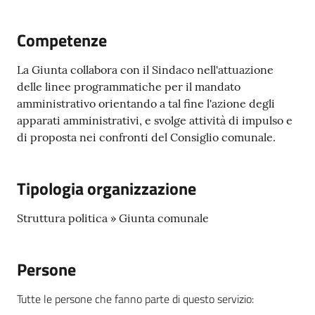
Prignano
sulla
Competenze
Secchia
La Giunta collabora con il Sindaco nell'attuazione
delle linee programmatiche per il mandato
amministrativo orientando a tal fine l'azione degli
apparati amministrativi, e svolge attività di impulso e
P
di proposta nei confronti del Consiglio comunale.
r
e
Tipologia organizzazione
n
o
t
Struttura politica » Giunta comunale
a
z
Persone
i
o
Tutte le persone che fanno parte di questo servizio
:
n