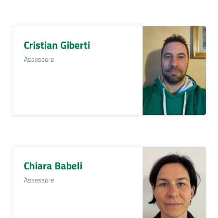
gli
argomenti...
Cristian Giberti
Assessore
Chiara Babeli
Assessore