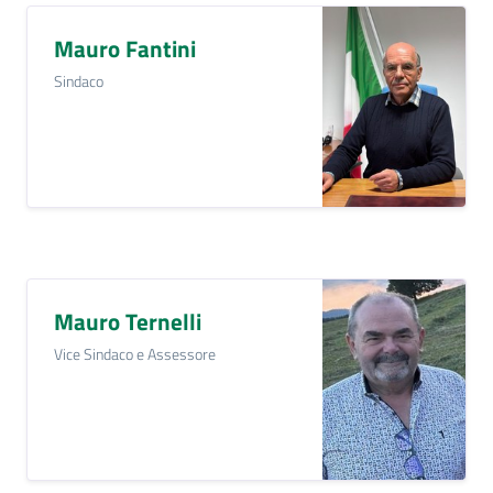
e
a
Mauro Fantini
p
Sindaco
p
u
n
t
a
m
e
n
t
Mauro Ternelli
o
Vice Sindaco e Assessore
Street
Art
Tutti