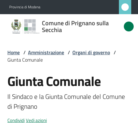
Vai al contenuto
Vai alla navigazione
Vai al footer
Provincia di Modena
Comune
Comune di Prignano sulla
di
Secchia
Prignano
sulla
Home
/
Amministrazione
/
Organi di governo
/
Secchia
Giunta Comunale
Giunta Comunale
Salta al contenuto
Amministrazione
Menu selezionato
Il Sindaco e la Giunta Comunale del Comune 
Novità
di Prignano
Servizi
Condividi
Vedi azioni
Vivere