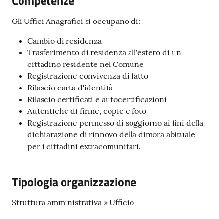
Competenze
Prignano
sulla
Gli Uffici Anagrafici si occupano di:
Secchia
Cambio di residenza
Trasferimento di residenza all'estero di un
cittadino residente nel Comune
Registrazione convivenza di fatto
Rilascio carta d'identità
P
Rilascio certificati e autocertificazioni
r
Autentiche di firme, copie e foto
e
Registrazione permesso di soggiorno ai fini della
n
dichiarazione di rinnovo della dimora abituale
o
per i cittadini extracomunitari.
t
a
z
Tipologia organizzazione
i
o
Struttura amministrativa » Ufficio
n