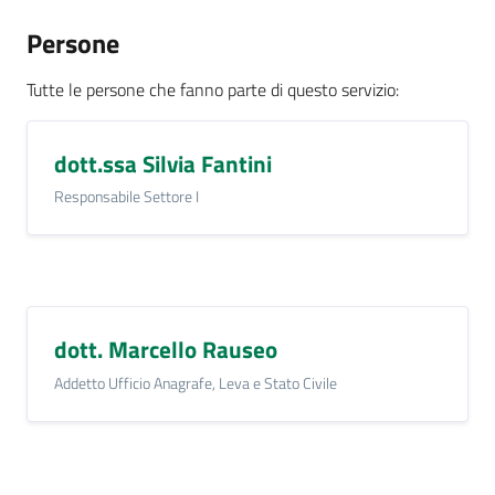
e
a
Persone
p
p
Tutte le persone che fanno parte di questo servizio
:
u
n
dott.ssa Silvia Fantini
t
a
Responsabile Settore I
m
e
n
t
o
dott. Marcello Rauseo
Addetto Ufficio Anagrafe, Leva e Stato Civile
Street
Art
Tutti