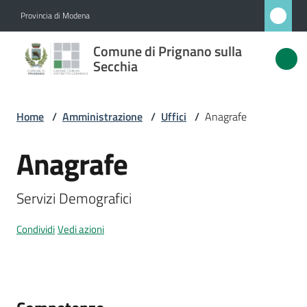
Vai al contenuto
Vai alla navigazione
Vai al footer
Provincia di Modena
Comune
Comune di Prignano sulla
di
Secchia
Prignano
sulla
Home
/
Amministrazione
/
Uffici
/
Anagrafe
Secchia
Anagrafe
Salta al contenuto
Amministrazione
Servizi Demografici
Menu selezionato
Novità
Condividi
Vedi azioni
Servizi
Vivere