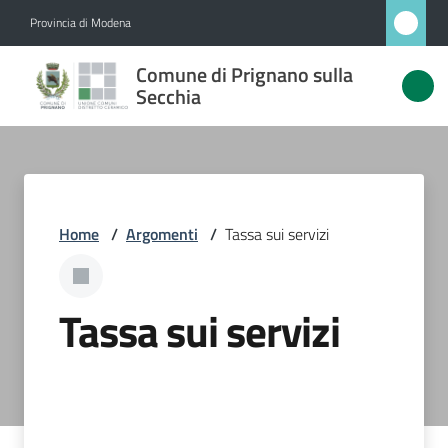
Vai al contenuto
Vai alla navigazione
Vai al footer
Provincia di Modena
Comune
Comune di Prignano sulla
di
Secchia
Prignano
sulla
Secchia
Home
/
Argomenti
/
Tassa sui servizi
Amministrazione
Tassa sui servizi
Novità
Servizi
Vivere