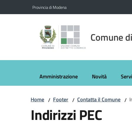
Vai al contenuto
Vai alla navigazione
Vai al footer
Provincia di Modena
Comune di
Amministrazione
Novità
Servi
Home
Footer
Contatta il Comune
I
/
/
/
Indirizzi PEC