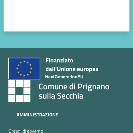
e
a
p
p
u
n
t
a
m
e
n
t
Comune di Prignano
o
sulla Secchia
Street
Art
AMMINISTRAZIONE
Tutti
Organi di governo