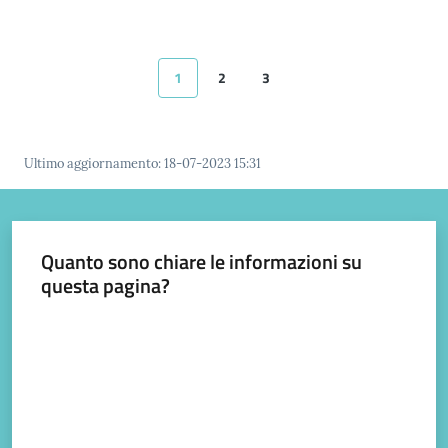
Prignano
sulla
Secchia
1
2
3
Pagina precedente
Pagina
Pagina
Pagina
Pagina successiva
Ultimo aggiornamento
:
18-07-2023 15:31
P
r
e
Quanto sono chiare le informazioni su
n
questa pagina?
o
t
Valuta da 1 a 5 stelle
a
z
i
o
n