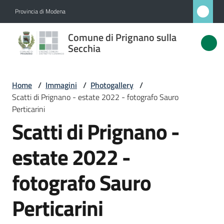
Vai al contenuto
Vai alla navigazione
Vai al footer
Provincia di Modena
Comune
Comune di Prignano sulla
di
Secchia
Prignano
sulla
Home
/
Immagini
/
Photogallery
/
Secchia
Scatti di Prignano - estate 2022 - fotografo Sauro
Perticarini
Scatti di Prignano -
Amministrazione
estate 2022 -
Novità
fotografo Sauro
Servizi
Perticarini
Vivere