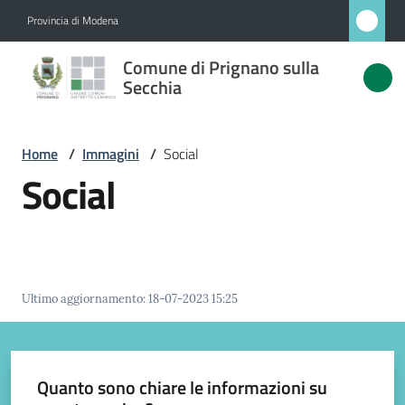
Vai al contenuto
Vai alla navigazione
Vai al footer
Provincia di Modena
Comune
Comune di Prignano sulla
di
Secchia
Prignano
sulla
Home
/
Immagini
/
Social
Secchia
Social
Amministrazione
Novità
Ultimo aggiornamento
:
18-07-2023 15:25
Servizi
Quanto sono chiare le informazioni su
Vivere