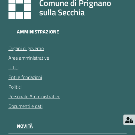
Comune di Prignano
e
a
sulla Secchia
p
p
u
AMMINISTRAZIONE
n
t
Organi di governo
a
Aree amministrative
m
e
Uffici
n
Enti e fondazioni
t
Politici
o
Personale Amministrativo
Documenti e dati
Street
Art
NOVITÀ
Tutti