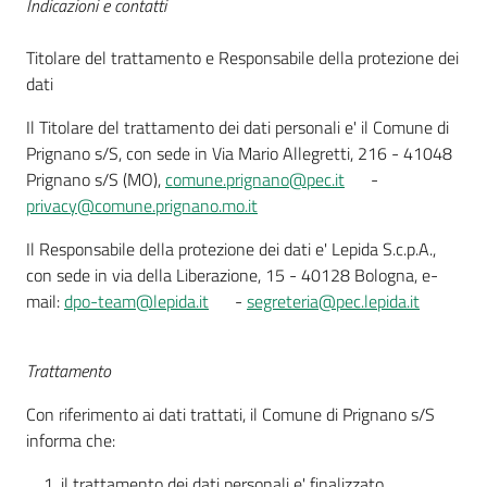
Indicazioni e contatti
Prignano
sulla
Titolare del trattamento e Responsabile della protezione dei
Secchia
dati
Il Titolare del trattamento dei dati personali e' il Comune di
Prignano s/S, con sede in Via Mario Allegretti, 216 - 41048
Prignano s/S (MO),
comune.prignano@pec.it
-
privacy@comune.prignano.mo.it
P
r
Il Responsabile della protezione dei dati e' Lepida S.c.p.A.,
e
con sede in via della Liberazione, 15 - 40128 Bologna, e-
n
mail:
dpo-team@lepida.it
-
segreteria@pec.lepida.it
o
t
a
Trattamento
z
Con riferimento ai dati trattati, il Comune di Prignano s/S
i
informa che:
o
n
il trattamento dei dati personali e' finalizzato