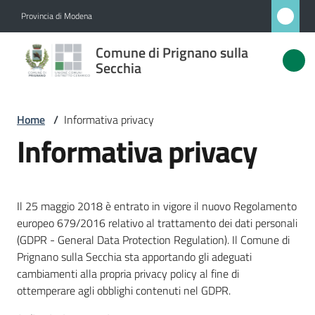
Vai al contenuto
Vai alla navigazione
Vai al footer
Provincia di Modena
Comune
Comune di Prignano sulla
di
Secchia
Prignano
sulla
Home
/
Informativa privacy
Secchia
Informativa privacy
Amministrazione
Il 25 maggio 2018 è entrato in vigore il nuovo Regolamento
europeo 679/2016 relativo al trattamento dei dati personali
Novità
(GDPR - General Data Protection Regulation). Il Comune di
Prignano sulla Secchia sta apportando gli adeguati
Servizi
cambiamenti alla propria privacy policy al fine di
ottemperare agli obblighi contenuti nel GDPR.
Vivere