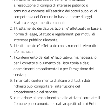
e
all'esecuzione di compiti di interesse pubblico o
a
comunque connessi all’esercizio dei poteri pubblici, di
p
competenza del Comune in base a norme di leggi,
p
Statuto e regolamenti comunali;
u
il trattamento dei dati particolari e' effettuato in base a
n
norme di legge, Statuto e regolamenti per motivi di
t
interesse pubblico rilevante;
a
il trattamento e' effettuato con strumenti telematici
m
e/o manuali;
e
il conferimento dei dati e' facoltativo, ma necessario
n
per il corretto svolgimento dell'istruttoria e degli
t
adempimenti procedimentali o per l’erogazione del
o
servizio;
il mancato conferimento di alcuni o di tutti i dati
Street
richiesti puo' comportare l'interruzione del
Art
procedimento o del servizio;
in relazione al procedimento e alle attivita' correlate, il
Comune puo' comunicare i dati acquisiti ad altri Enti
Tutti