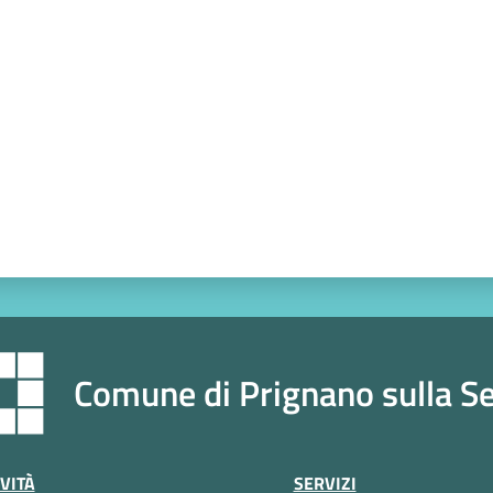
a da 1 a 5 stelle
Comune di Prignano sulla S
VITÀ
SERVIZI