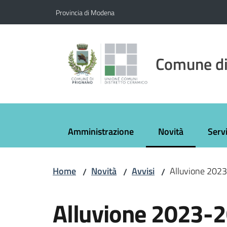
Vai al contenuto
Vai alla navigazione
Vai al footer
Provincia di Modena
Comune di
Amministrazione
Novità
Servi
Menu selezionato
Home
Novità
Avvisi
Alluvione 2023
/
/
/
Salta al contenuto
Alluvione 2023-2