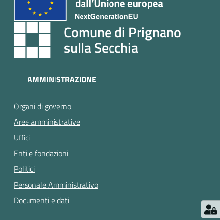
e
a
p
Comune di Prignano
p
sulla Secchia
u
n
t
AMMINISTRAZIONE
a
m
Organi di governo
e
n
Aree amministrative
t
Uffici
o
Enti e fondazioni
Politici
Street
Personale Amministrativo
Art
Documenti e dati
Tutti