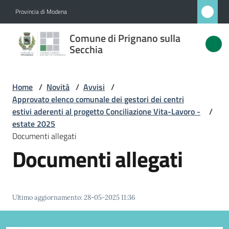
Vai al contenuto
Vai alla navigazione
Vai al footer
Provincia di Modena
Comune
Comune di Prignano sulla
di
Secchia
Prignano
sulla
Home
/
Novità
/
Avvisi
/
Secchia
Approvato elenco comunale dei gestori dei centri
estivi aderenti al progetto Conciliazione Vita-Lavoro -
/
estate 2025
Documenti allegati
Amministrazione
Documenti allegati
Novità
Menu selezionato
Servizi
Ultimo aggiornamento
:
28-05-2025 11:36
Vivere