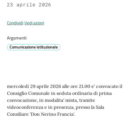
Prignano
23 aprile 2026
sulla
Secchia
Condividi
Vedi azioni
Argomenti
Comunicazione istituzionale
P
r
e
n
o
Contenuto
mercoledì 29 aprile 2026 alle ore 21.00 e' convocato il
t
Consiglio Comunale in seduta ordinaria di prima
a
convocazione, in modalita' mista, tramite
z
videoconferenza e in presenza, presso la Sala
i
Consiliare 'Don Nerino Francia'.
o
n