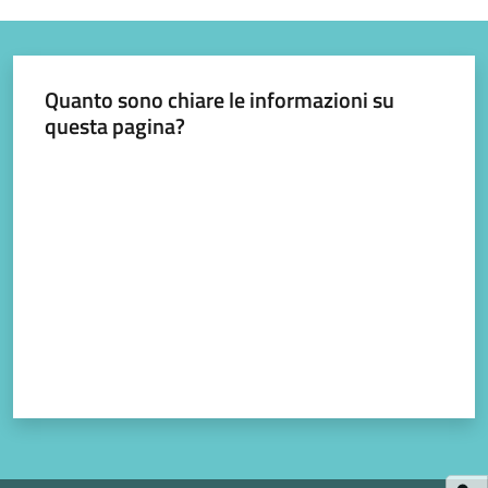
gli
argomenti...
Quanto sono chiare le informazioni su
questa pagina?
Valuta da 1 a 5 stelle