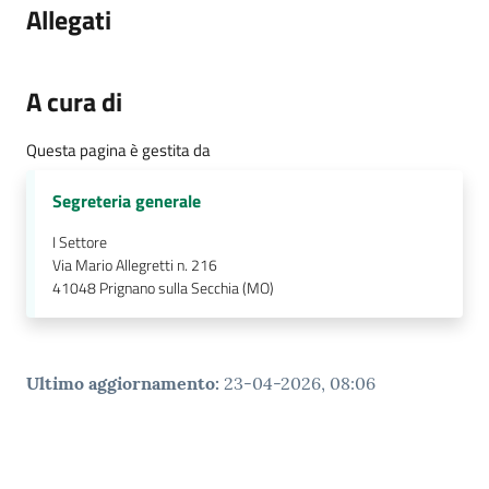
e
Allegati
a
p
p
A cura di
u
n
Questa pagina è gestita da
t
a
Segreteria generale
m
e
I Settore
Via Mario Allegretti n. 216
n
41048
Prignano sulla Secchia (MO)
t
o
Street
Ultimo aggiornamento
:
23-04-2026, 08:06
Art
Tutti