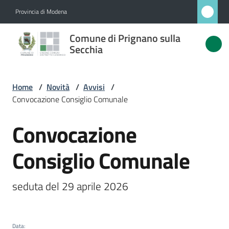
Vai al contenuto
Vai alla navigazione
Vai al footer
Provincia di Modena
Comune
Comune di Prignano sulla
di
Secchia
Prignano
sulla
Home
/
Novità
/
Avvisi
/
Secchia
Convocazione Consiglio Comunale
Convocazione
Salta al contenuto
Amministrazione
Consiglio Comunale
Novità
Menu selezionato
seduta del 29 aprile 2026
Servizi
Vivere
Data
: