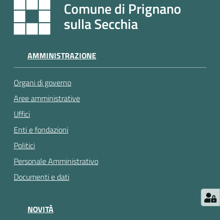
e
Comune di Prignano
a
sulla Secchia
p
p
u
AMMINISTRAZIONE
n
t
Organi di governo
a
m
Aree amministrative
e
Uffici
n
Enti e fondazioni
t
o
Politici
Personale Amministrativo
Street
Documenti e dati
Art
NOVITÀ
Tutti