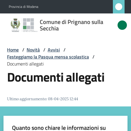
Vai al contenuto
Vai alla navigazione
Vai al footer
Provincia di Modena
Comune
Comune di Prignano sulla
di
Secchia
Prignano
sulla
Home
/
Novità
/
Avvisi
/
Secchia
Festeggiamo la Pasqua mensa scolastica
/
Documenti allegati
Documenti allegati
Amministrazione
Novità
Ultimo aggiornamento
:
08-04-2025 12:44
Menu selezionato
Servizi
Quanto sono chiare le informazioni su
Vivere