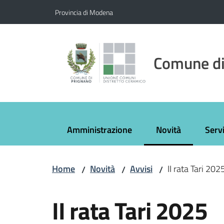
Vai al contenuto
Vai alla navigazione
Vai al footer
Provincia di Modena
Comune di
Amministrazione
Novità
Servi
Menu selezionato
Home
Novità
Avvisi
II rata Tari 202
/
/
/
Salta al contenuto
II rata Tari 2025