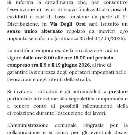
Contenuto
e
Si informa la cittadinanza che, per consentire
a
l’esecuzione di lavori di scavo finalizzati alla posa di
p
cavidotti e cavi di bassa tensione da parte di E-
p
Distribuzione, in
Via Degli Orsi
sarà istituito un
u
senso unico alternato
regolato da movieri e/o
n
impianto semaforico (ordinanza 35 del 04/06/2026).
t
La modifica temporanea della circolazione sarà in
a
vigore
dalle ore 8.00 alle ore 18.00 nel periodo
m
compreso tra il 9 e il 19 giugno 2026
, al fine di
e
garantire la sicurezza degli operatori impegnati nelle
n
lavorazioni e degli utenti della strada.
t
o
Si invitano i cittadini e gli automobilisti a prestare
particolare attenzione alla segnaletica temporanea e
Street
a tenere conto di possibili rallentamenti della
Art
circolazione durante l’esecuzione dei lavori.
L’Amministrazione comunale ringrazia per la
Tutti
collaborazione e si scusa per gli eventuali disagi