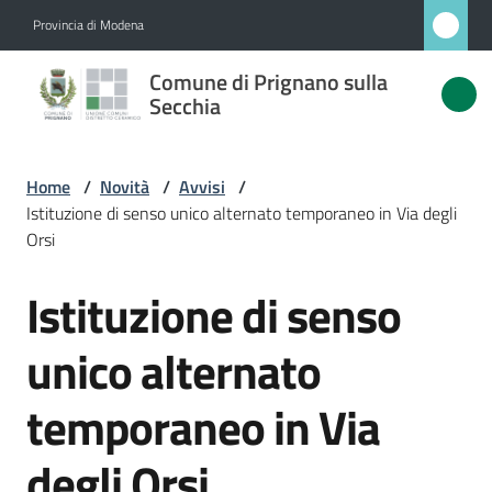
Vai al contenuto
Vai alla navigazione
Vai al footer
Provincia di Modena
Comune
Comune di Prignano sulla
di
Secchia
Prignano
sulla
Home
/
Novità
/
Avvisi
/
Secchia
Istituzione di senso unico alternato temporaneo in Via degli
Orsi
Istituzione di senso
Salta al contenuto
Amministrazione
unico alternato
Novità
Menu selezionato
temporaneo in Via
Servizi
degli Orsi
Vivere