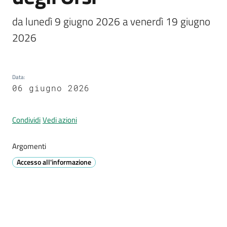
Prignano
da lunedì 9 giugno 2026 a venerdì 19 giugno 
sulla
Secchia
2026
Data
:
06 giugno 2026
P
r
Condividi
Vedi azioni
e
n
o
Argomenti
t
Accesso all'informazione
a
z
i
o
n