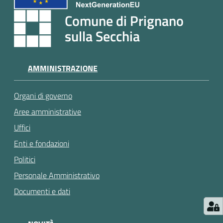
e
a
Comune di Prignano
p
sulla Secchia
p
u
n
AMMINISTRAZIONE
t
a
Organi di governo
m
e
Aree amministrative
n
Uffici
t
Enti e fondazioni
o
Politici
Personale Amministrativo
Street
Art
Documenti e dati
Tutti