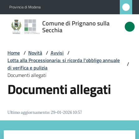
Vai al contenuto
Vai alla navigazione
Vai al footer
Provincia di Modena
Comune
Comune di Prignano sulla
di
Secchia
Prignano
sulla
Home
/
Novità
/
Avvisi
/
Secchia
Lotta alla Processionaria: si ricorda l'obbligo annuale
/
di verifica e pulizia
Documenti allegati
Documenti allegati
Amministrazione
Novità
Menu selezionato
Ultimo aggiornamento
:
29-01-2026 10:57
Servizi
Vivere