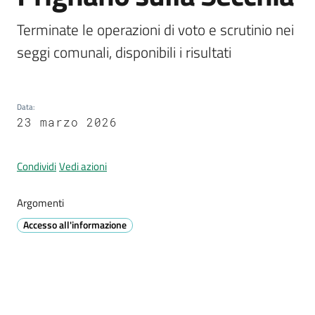
Prignano
Terminate le operazioni di voto e scrutinio nei 
sulla
Secchia
seggi comunali, disponibili i risultati
Data
:
23 marzo 2026
P
r
Condividi
Vedi azioni
e
n
o
Argomenti
t
Accesso all'informazione
a
z
i
o
n