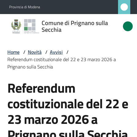
Vai al contenuto
Vai alla navigazione
Vai al footer
Provincia di Modena
Comune
Comune di Prignano sulla
di
Secchia
Prignano
sulla
Home
/
Novità
/
Avvisi
/
Secchia
Referendum costituzionale del 22 e 23 marzo 2026 a
Prignano sulla Secchia
Referendum
Salta al contenuto
Amministrazione
costituzionale del 22 e
Novità
Menu selezionato
23 marzo 2026 a
Servizi
Prignano sulla Secchia
Vivere