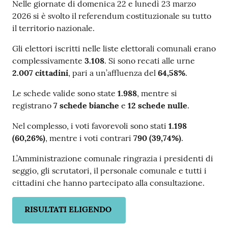
Contenuto
e
Nelle giornate di domenica 22 e lunedì 23 marzo
a
2026 si è svolto il referendum costituzionale su tutto
p
il territorio nazionale.
p
Gli elettori iscritti nelle liste elettorali comunali erano
u
complessivamente
3.108
. Si sono recati alle urne
n
2.007 cittadini
, pari a un’affluenza del
64,58%
.
t
a
Le schede valide sono state
1.988
, mentre si
m
registrano
7 schede bianche
e
12 schede nulle
.
e
n
Nel complesso, i voti favorevoli sono stati
1.198
t
(60,26%)
, mentre i voti contrari
790 (39,74%)
.
o
L’Amministrazione comunale ringrazia i presidenti di
seggio, gli scrutatori, il personale comunale e tutti i
Street
cittadini che hanno partecipato alla consultazione.
Art
RISULTATI ELIGENDO
Tutti