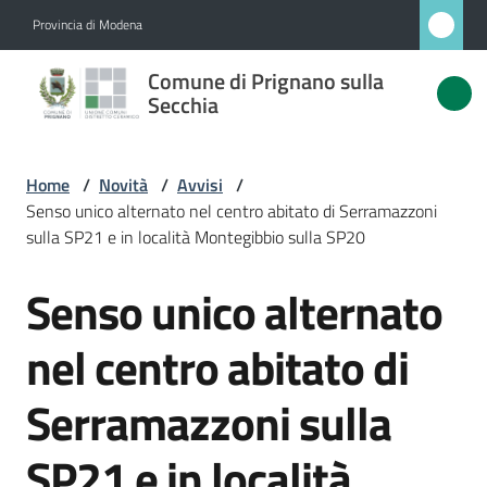
Vai al contenuto
Vai alla navigazione
Vai al footer
Provincia di Modena
Comune
Comune di Prignano sulla
di
Secchia
Prignano
sulla
Home
/
Novità
/
Avvisi
/
Secchia
Senso unico alternato nel centro abitato di Serramazzoni
sulla SP21 e in località Montegibbio sulla SP20
Senso unico alternato
Salta al contenuto
Amministrazione
nel centro abitato di
Novità
Menu selezionato
Serramazzoni sulla
Servizi
SP21 e in località
Vivere