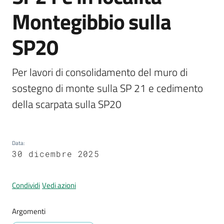
Prignano
Montegibbio sulla
sulla
Secchia
SP20
Per lavori di consolidamento del muro di 
sostegno di monte sulla SP 21 e cedimento 
P
della scarpata sulla SP20
r
e
n
o
Data
:
30 dicembre 2025
t
a
z
Condividi
Vedi azioni
i
o
Argomenti
n