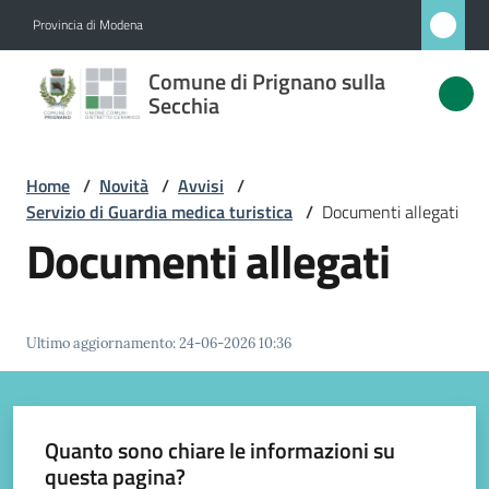
Vai al contenuto
Vai alla navigazione
Vai al footer
Provincia di Modena
Comune
Comune di Prignano sulla
di
Secchia
Prignano
sulla
Home
/
Novità
/
Avvisi
/
Secchia
Servizio di Guardia medica turistica
/
Documenti allegati
Documenti allegati
Amministrazione
Ultimo aggiornamento
:
24-06-2026 10:36
Novità
Menu selezionato
Servizi
Quanto sono chiare le informazioni su
Menu selezionato
questa pagina?
Vivere