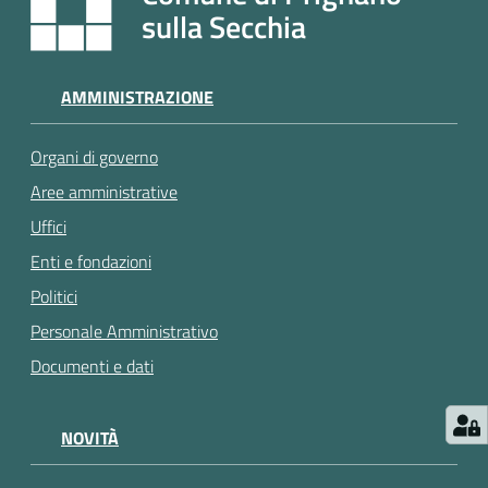
e
sulla Secchia
a
p
p
AMMINISTRAZIONE
u
n
Organi di governo
t
a
Aree amministrative
m
Uffici
e
Enti e fondazioni
n
t
Politici
o
Personale Amministrativo
Documenti e dati
Street
Art
NOVITÀ
Tutti