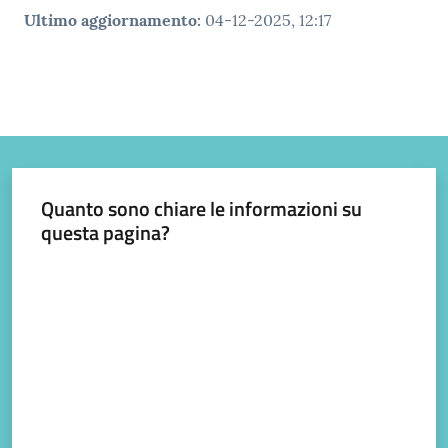
gli
Ultimo aggiornamento
:
04-12-2025, 12:17
argomenti...
Quanto sono chiare le informazioni su
questa pagina?
Valuta da 1 a 5 stelle