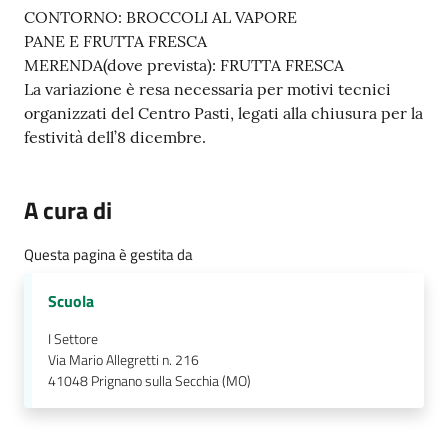
e
CONTORNO: BROCCOLI AL VAPORE
a
PANE E FRUTTA FRESCA
p
MERENDA(dove prevista): FRUTTA FRESCA
p
La variazione è resa necessaria per motivi tecnici
u
organizzati del Centro Pasti, legati alla chiusura per la
n
festività dell’8 dicembre.
t
a
m
A cura di
e
n
Questa pagina è gestita da
t
o
Scuola
I Settore
Street
Via Mario Allegretti n. 216
Art
41048
Prignano sulla Secchia (MO)
Tutti