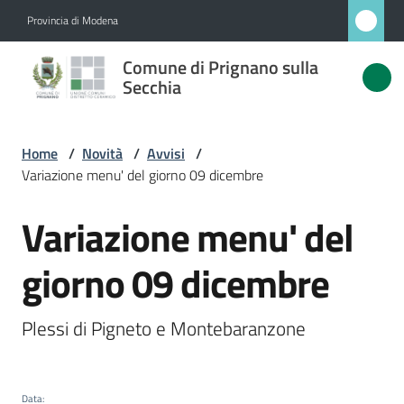
Vai al contenuto
Vai alla navigazione
Vai al footer
Provincia di Modena
Comune
Comune di Prignano sulla
di
Secchia
Prignano
sulla
Home
/
Novità
/
Avvisi
/
Secchia
Variazione menu' del giorno 09 dicembre
Variazione menu' del
Salta al contenuto
Amministrazione
giorno 09 dicembre
Novità
Menu selezionato
Plessi di Pigneto e Montebaranzone
Servizi
Vivere
Data
: