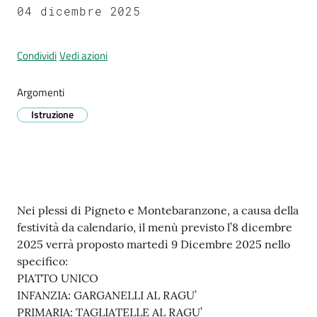
Prignano
04 dicembre 2025
sulla
Secchia
Condividi
Vedi azioni
Argomenti
Istruzione
P
r
e
n
o
Contenuto
Nei plessi di Pigneto e Montebaranzone, a causa della
t
festività da calendario, il menù previsto l’8 dicembre
a
2025 verrà proposto martedì 9 Dicembre 2025 nello
z
specifico:
i
PIATTO UNICO
o
INFANZIA: GARGANELLI AL RAGU’
n
PRIMARIA: TAGLIATELLE AL RAGU’