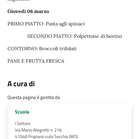
e
a
Giovedì 06 marzo
p
PRIMO PIATTO: Pasta agli spinaci
p
u
SECONDO PIATTO: Polpettone di bovino
n
t
CONTORNO: Broccoli trifolati
a
PANE E FRUTTA FRESCA
m
e
n
A cura di
t
o
Questa pagina è gestita da
Street
Scuola
Art
I Settore
Via Mario Allegretti n. 216
Tutti
41048
Prignano sulla Secchia (MO)