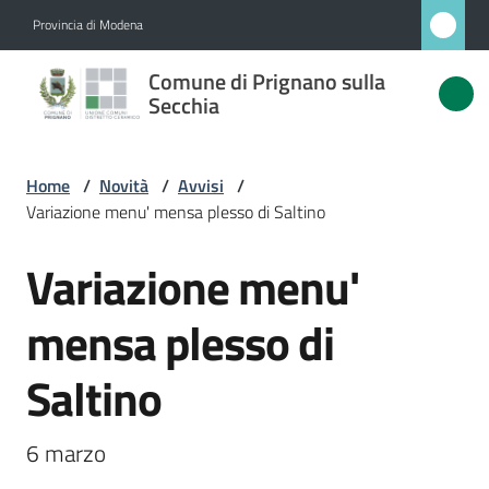
Vai al contenuto
Vai alla navigazione
Vai al footer
Provincia di Modena
Comune
Comune di Prignano sulla
di
Secchia
Prignano
sulla
Home
/
Novità
/
Avvisi
/
Secchia
Variazione menu' mensa plesso di Saltino
Variazione menu'
Salta al contenuto
Amministrazione
mensa plesso di
Novità
Saltino
Menu selezionato
Servizi
6 marzo
Vivere