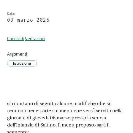
Prignano
sulla
Data
:
Secchia
03 marzo 2025
Condividi
Vedi azioni
Argomenti
P
Istruzione
r
e
n
o
t
a
Contenuto
si riportano di seguito alcune modifiche che si
z
rendono necessarie sul menu che verrà servito nella
i
giornata di giovedì 06 marzo presso la scuola
o
dell'Infanzia di Saltino. Il menu proposto sarà il
n
seguente: