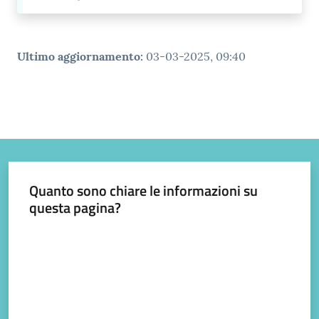
gli
argomenti...
Ultimo aggiornamento
:
03-03-2025, 09:40
Quanto sono chiare le informazioni su
questa pagina?
Valuta da 1 a 5 stelle