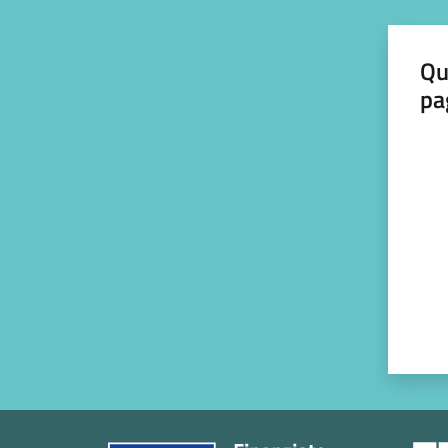
Qu
pa
Valut