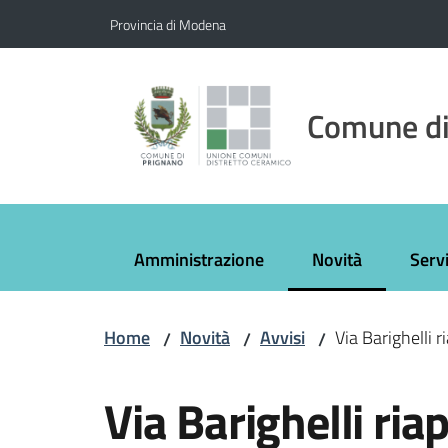
Vai al contenuto
Vai alla navigazione
Vai al footer
Provincia di Modena
Comune di
Amministrazione
Novità
Servi
Menu selezionato
Home
Novità
Avvisi
Via Barighelli r
/
/
/
Salta al contenuto
Via Barighelli riap