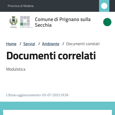
Vai al contenuto
Vai alla navigazione
Vai al footer
Provincia di Modena
Comune
Comune di Prignano sulla
di
Secchia
Prignano
sulla
Home
/
Servizi
/
Ambiente
/
Documenti correlati
Secchia
Documenti correlati
Modulistica
Amministrazione
Novità
Ultimo aggiornamento
:
03-07-2023 19:58
Servizi
Menu selezionato
Vivere