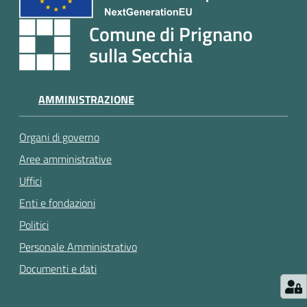
e
a
Comune di Prignano
p
sulla Secchia
p
u
n
AMMINISTRAZIONE
t
a
m
Organi di governo
e
Aree amministrative
n
Uffici
t
o
Enti e fondazioni
Politici
Street
Personale Amministrativo
Art
Documenti e dati
Tutti