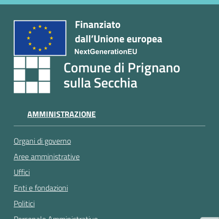
e
a
p
p
u
n
Comune di Prignano
t
sulla Secchia
a
m
e
AMMINISTRAZIONE
n
t
Organi di governo
o
Aree amministrative
Uffici
Street
Art
Enti e fondazioni
Politici
Tutti