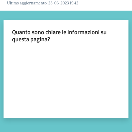
Ultimo aggiornamento
:
23-06-2023 19:42
Prignano
sulla
Secchia
Quanto sono chiare le informazioni su
questa pagina?
Valuta da 1 a 5 stelle
P
r
e
n
o
t
a
z
i
o
n