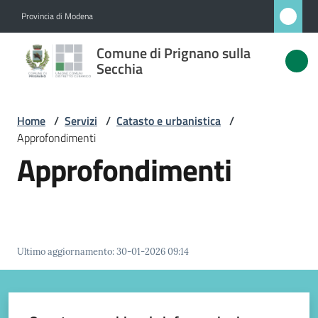
Vai al contenuto
Vai alla navigazione
Vai al footer
Provincia di Modena
Comune
Comune di Prignano sulla
di
Secchia
Prignano
sulla
Home
/
Servizi
/
Catasto e urbanistica
/
Secchia
Approfondimenti
Approfondimenti
Amministrazione
Novità
Ultimo aggiornamento
:
30-01-2026 09:14
Servizi
Menu selezionato
Vivere