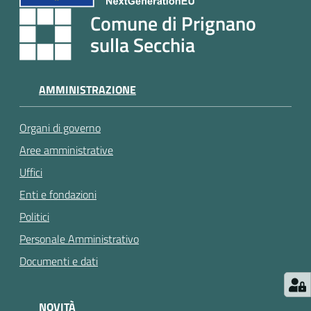
e
Comune di Prignano
a
p
sulla Secchia
p
u
n
AMMINISTRAZIONE
t
a
Organi di governo
m
Aree amministrative
e
n
Uffici
t
Enti e fondazioni
o
Politici
Personale Amministrativo
Street
Documenti e dati
Art
Tutti
NOVITÀ