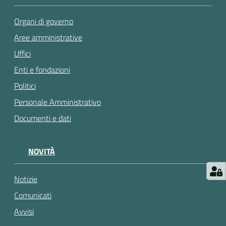
e
a
Organi di governo
p
Aree amministrative
p
u
Uffici
n
Enti e fondazioni
t
Politici
a
m
Personale Amministrativo
e
Documenti e dati
n
t
o
NOVITÀ
Street
Notizie
Art
Comunicati
Avvisi
Tutti