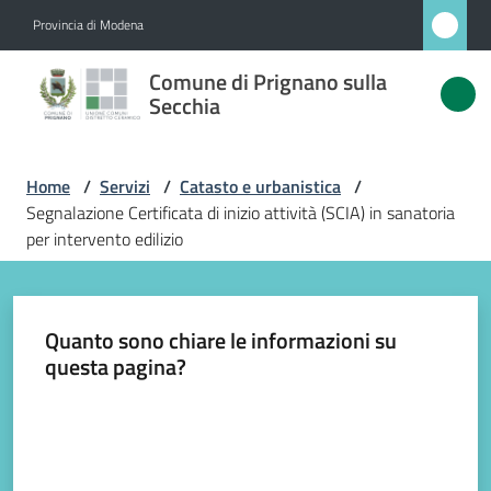
Vai al contenuto
Vai alla navigazione
Vai al footer
Provincia di Modena
Comune
Comune di Prignano sulla
di
Secchia
Prignano
sulla
Home
/
Servizi
/
Catasto e urbanistica
/
Secchia
Segnalazione Certificata di inizio attività (SCIA) in sanatoria
per intervento edilizio
Amministrazione
Quanto sono chiare le informazioni su
questa pagina?
Novità
Valuta da 1 a 5 stelle
Servizi
Menu selezionato
Vivere