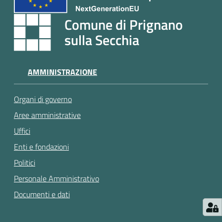
e
a
Comune di Prignano
p
sulla Secchia
p
u
n
AMMINISTRAZIONE
t
a
m
Organi di governo
e
Aree amministrative
n
Uffici
t
o
Enti e fondazioni
Politici
Street
Personale Amministrativo
Art
Documenti e dati
Tutti