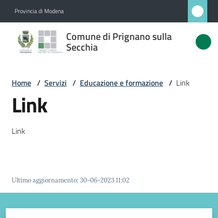
Vai al contenuto
Vai alla navigazione
Vai al footer
Provincia di Modena
Comune
Comune di Prignano sulla
di
Secchia
Prignano
sulla
Home
/
Servizi
/
Educazione e formazione
/
Link
Secchia
Link
Link
Amministrazione
Novità
Ultimo aggiornamento
:
30-06-2023 11:02
Servizi
Menu selezionato
Vivere