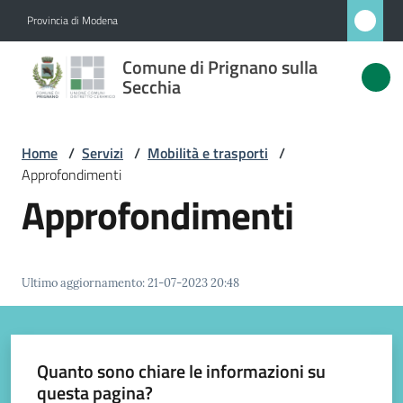
Vai al contenuto
Vai alla navigazione
Vai al footer
Provincia di Modena
Comune
Comune di Prignano sulla
di
Secchia
Prignano
sulla
Home
/
Servizi
/
Mobilità e trasporti
/
Secchia
Approfondimenti
Approfondimenti
Amministrazione
Ultimo aggiornamento
:
21-07-2023 20:48
Novità
Servizi
Quanto sono chiare le informazioni su
Menu selezionato
questa pagina?
Vivere