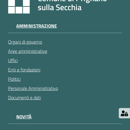
e
sulla Secchia
a
p
p
AMMINISTRAZIONE
u
n
Organi di governo
t
a
Aree amministrative
m
Uffici
e
Enti e fondazioni
n
t
Politici
o
Personale Amministrativo
Documenti e dati
Street
Art
NOVITÀ
Tutti