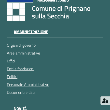
e
Comune di Prignano
a
p
sulla Secchia
p
u
n
AMMINISTRAZIONE
t
a
Organi di governo
m
Aree amministrative
e
n
Uffici
t
Enti e fondazioni
o
Politici
Personale Amministrativo
Street
Documenti e dati
Art
Tutti
NOVITÀ