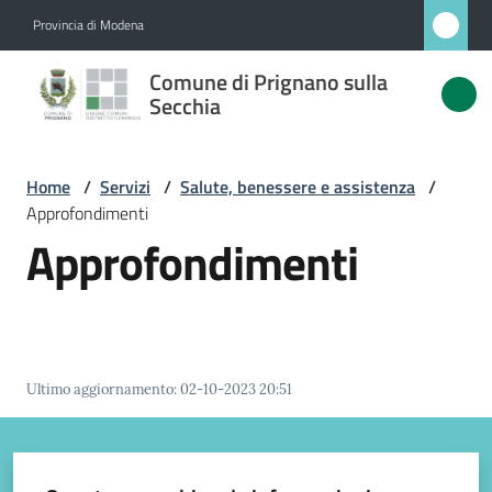
Vai al contenuto
Vai alla navigazione
Vai al footer
Provincia di Modena
Comune
Comune di Prignano sulla
di
Secchia
Prignano
sulla
Home
/
Servizi
/
Salute, benessere e assistenza
/
Secchia
Approfondimenti
Approfondimenti
Amministrazione
Novità
Ultimo aggiornamento
:
02-10-2023 20:51
Servizi
Menu selezionato
Vivere