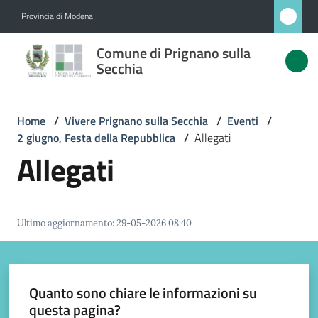
Vai al contenuto
Vai alla navigazione
Vai al footer
Provincia di Modena
Comune
Comune di Prignano sulla
di
Secchia
Prignano
sulla
Home
/
Vivere Prignano sulla Secchia
/
Eventi
/
Secchia
2 giugno, Festa della Repubblica
/
Allegati
Allegati
Amministrazione
Ultimo aggiornamento
:
29-05-2026 08:40
Novità
Servizi
Quanto sono chiare le informazioni su
questa pagina?
Vivere