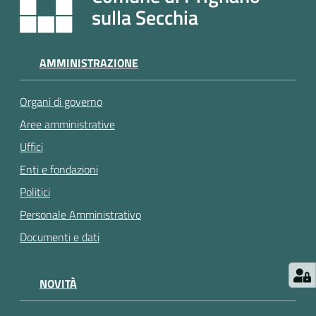
e
sulla Secchia
a
p
p
AMMINISTRAZIONE
u
n
Organi di governo
t
a
Aree amministrative
m
Uffici
e
Enti e fondazioni
n
t
Politici
o
Personale Amministrativo
Documenti e dati
Street
Art
NOVITÀ
Tutti