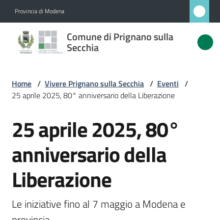
Vai al contenuto
Vai alla navigazione
Vai al footer
Provincia di Modena
Comune
Comune di Prignano sulla
di
Secchia
Prignano
sulla
Home
/
Vivere Prignano sulla Secchia
/
Eventi
/
Secchia
25 aprile 2025, 80° anniversario della Liberazione
25 aprile 2025, 80°
Salta al contenuto
Amministrazione
anniversario della
Novità
Liberazione
Servizi
Le iniziative fino al 7 maggio a Modena e 
Vivere
provincia