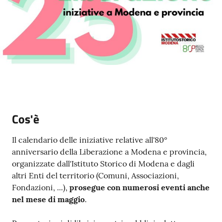
e
a
p
p
u
n
t
a
m
e
Cos'è
n
t
Il calendario delle iniziative relative all'80°
o
anniversario della Liberazione a Modena e provincia,
organizzate dall'Istituto Storico di Modena e dagli
Street
altri Enti del territorio (Comuni, Associazioni,
Art
Fondazioni, ...),
prosegue con numerosi eventi anche
nel mese di maggio
.
Tutti