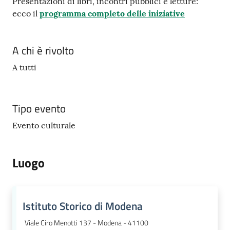
Presentazioni di libri, incontri pubblici e letture:
gli
ecco il
programma completo delle iniziative
argomenti...
A chi è rivolto
A tutti
Tipo evento
Evento culturale
Luogo
Istituto Storico di Modena
Viale Ciro Menotti 137 - Modena - 41100