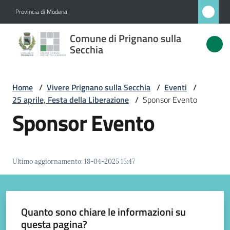
Vai al contenuto
Vai alla navigazione
Vai al footer
Provincia di Modena
Comune
Comune di Prignano sulla
di
Secchia
Prignano
sulla
Home
/
Vivere Prignano sulla Secchia
/
Eventi
/
Secchia
25 aprile, Festa della Liberazione
/
Sponsor Evento
Sponsor Evento
Amministrazione
Ultimo aggiornamento
:
18-04-2025 15:47
Novità
Servizi
Quanto sono chiare le informazioni su
questa pagina?
Vivere