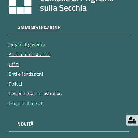
e
sulla Secchia
a
p
p
AMMINISTRAZIONE
u
n
Organi di governo
t
a
Aree amministrative
m
Uffici
e
Enti e fondazioni
n
t
Politici
o
Personale Amministrativo
Documenti e dati
Street
Art
NOVITÀ
Tutti