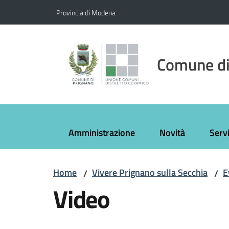
Vai al contenuto
Vai alla navigazione
Vai al footer
Provincia di Modena
Comune di
Amministrazione
Novità
Servi
Home
Vivere Prignano sulla Secchia
E
/
/
Video