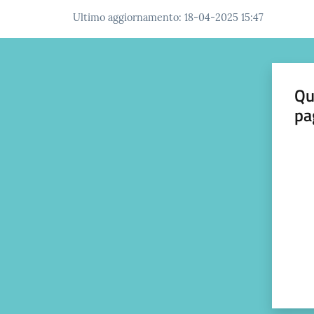
Ultimo aggiornamento
:
18-04-2025 15:47
Qu
pa
Valut