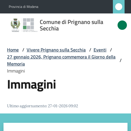
Vai al contenuto
Vai alla navigazione
Vai al footer
Provincia di Modena
Comune
Comune di Prignano sulla
di
Secchia
Prignano
sulla
Home
/
Vivere Prignano sulla Secchia
/
Eventi
/
Secchia
27 gennaio 2026, Prignano commemora il Giorno della
/
Memoria
Immagini
Immagini
Amministrazione
Novità
Ultimo aggiornamento
:
27-01-2026 09:02
Servizi
Vivere