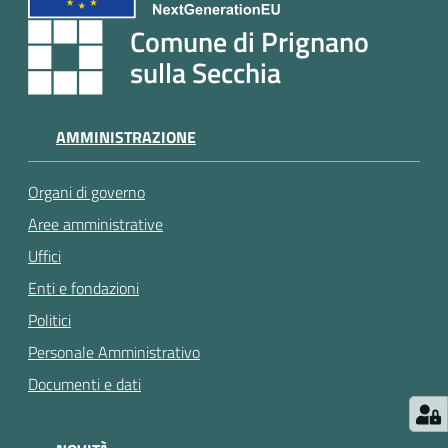
e
a
Comune di Prignano
p
sulla Secchia
p
u
n
AMMINISTRAZIONE
t
a
Organi di governo
m
e
Aree amministrative
n
Uffici
t
Enti e fondazioni
o
Politici
Personale Amministrativo
Street
Art
Documenti e dati
Tutti