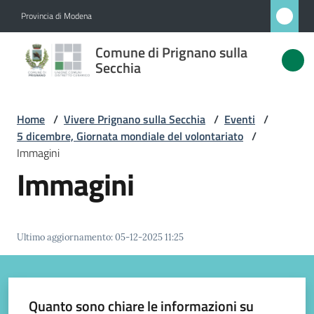
Vai al contenuto
Vai alla navigazione
Vai al footer
Provincia di Modena
Comune
Comune di Prignano sulla
di
Secchia
Prignano
sulla
Home
/
Vivere Prignano sulla Secchia
/
Eventi
/
Secchia
5 dicembre, Giornata mondiale del volontariato
/
Immagini
Immagini
Amministrazione
Novità
Ultimo aggiornamento
:
05-12-2025 11:25
Servizi
Quanto sono chiare le informazioni su
Vivere