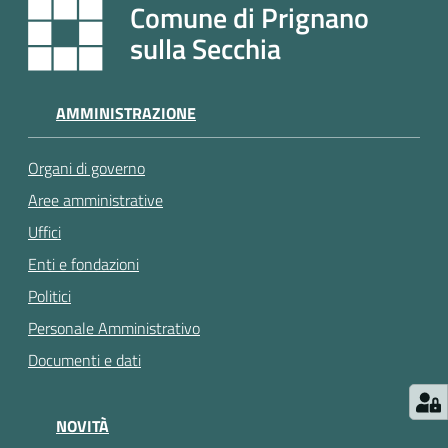
e
Comune di Prignano
a
sulla Secchia
p
p
u
AMMINISTRAZIONE
n
t
Organi di governo
a
m
Aree amministrative
e
Uffici
n
Enti e fondazioni
t
o
Politici
Personale Amministrativo
Street
Documenti e dati
Art
NOVITÀ
Tutti