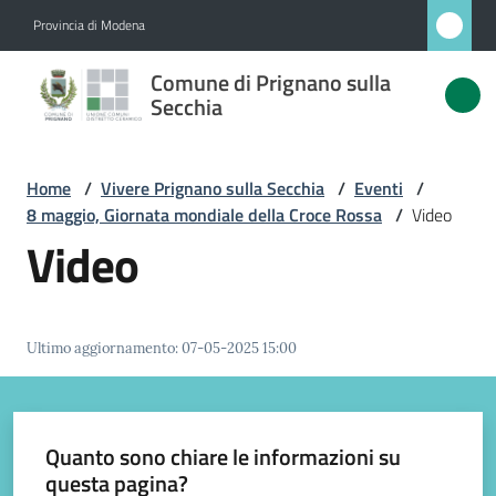
Vai al contenuto
Vai alla navigazione
Vai al footer
Provincia di Modena
Comune
Comune di Prignano sulla
di
Secchia
Prignano
sulla
Home
/
Vivere Prignano sulla Secchia
/
Eventi
/
Secchia
8 maggio, Giornata mondiale della Croce Rossa
/
Video
Video
Amministrazione
Ultimo aggiornamento
:
07-05-2025 15:00
Novità
Servizi
Quanto sono chiare le informazioni su
questa pagina?
Vivere