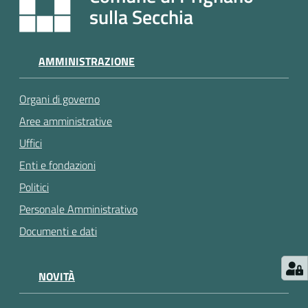
e
sulla Secchia
a
p
p
AMMINISTRAZIONE
u
n
Organi di governo
t
a
Aree amministrative
m
Uffici
e
Enti e fondazioni
n
t
Politici
o
Personale Amministrativo
Documenti e dati
Street
Art
NOVITÀ
Tutti