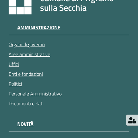
e
sulla Secchia
a
p
p
AMMINISTRAZIONE
u
n
Organi di governo
t
a
Aree amministrative
m
Uffici
e
Enti e fondazioni
n
t
Politici
o
Personale Amministrativo
Documenti e dati
Street
Art
NOVITÀ
Tutti