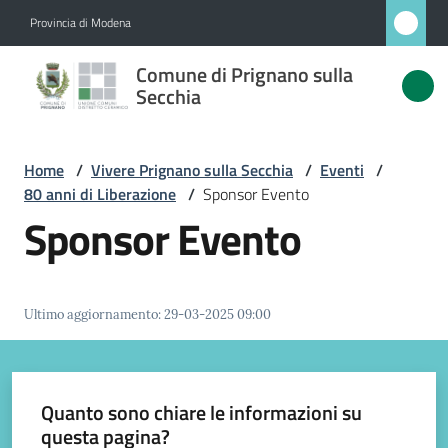
Vai al contenuto
Vai alla navigazione
Vai al footer
Provincia di Modena
Comune
Comune di Prignano sulla
di
Secchia
Prignano
sulla
Home
/
Vivere Prignano sulla Secchia
/
Eventi
/
Secchia
80 anni di Liberazione
/
Sponsor Evento
Sponsor Evento
Amministrazione
Ultimo aggiornamento
:
29-03-2025 09:00
Novità
Servizi
Quanto sono chiare le informazioni su
questa pagina?
Vivere