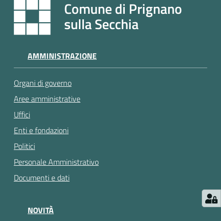
e
Comune di Prignano
a
sulla Secchia
p
p
u
AMMINISTRAZIONE
n
t
Organi di governo
a
m
Aree amministrative
e
Uffici
n
Enti e fondazioni
t
o
Politici
Personale Amministrativo
Street
Documenti e dati
Art
NOVITÀ
Tutti