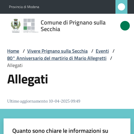
Vai al contenuto
Vai alla navigazione
Vai al footer
Provincia di Modena
Comune
Comune di Prignano sulla
di
Secchia
Prignano
sulla
Home
/
Vivere Prignano sulla Secchia
/
Eventi
/
Secchia
80° Anniversario del martirio di Mario Allegretti
/
Allegati
Allegati
Amministrazione
Novità
Ultimo aggiornamento
:
10-04-2025 09:49
Servizi
Quanto sono chiare le informazioni su
Vivere