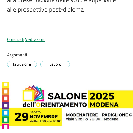
Prignano
alle prospettive post-diploma
sulla
Secchia
Menu selezionato
Condividi
Vedi azioni
Argomenti
P
r
Istruzione
Lavoro
e
n
o
t
a
z
i
o
n