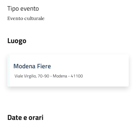
gli
Tipo evento
argomenti...
Evento culturale
Luogo
Modena Fiere
Viale Virgilio, 70-90 - Modena - 41100
Date e orari