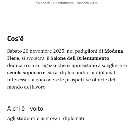
e
Salone dell'Orientamento - Modena 2025
a
p
p
u
Cos'è
n
t
Sabato 29 novembre 2025, nei padiglioni di
Modena
a
Fiere
, si svolgera' il
Salone dell'Orientamento
m
dedicato sia ai ragazzi che si apprestano a scegliere la
e
scuola superiore
, sia ai diplomandi o ai diplomati
n
interessati a conoscere le prospettive offerte del
t
mondo del lavoro.
o
Street
A chi è rivolto
Art
Agli studenti e ai giovani diplomati
Tutti