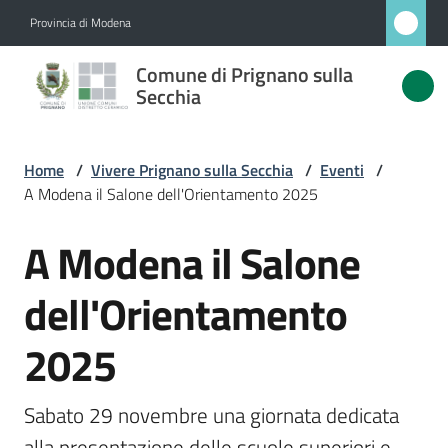
Vai al contenuto
Vai alla navigazione
Vai al footer
Provincia di Modena
Comune
Comune di Prignano sulla
di
Secchia
Prignano
sulla
Home
/
Vivere Prignano sulla Secchia
/
Eventi
/
Secchia
A Modena il Salone dell'Orientamento 2025
A Modena il Salone
Salta al contenuto
Amministrazione
dell'Orientamento
Novità
2025
Servizi
Sabato 29 novembre una giornata dedicata 
Vivere
alla presentazione delle scuole superiori e 