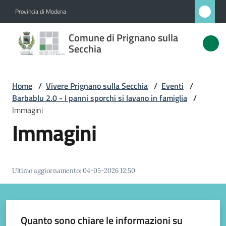
Vai al contenuto
Vai alla navigazione
Vai al footer
Provincia di Modena
Comune
Comune di Prignano sulla
di
Secchia
Prignano
sulla
Home
/
Vivere Prignano sulla Secchia
/
Eventi
/
Secchia
Barbablu 2.0 - I panni sporchi si lavano in famiglia
/
Immagini
Immagini
Amministrazione
Novità
Ultimo aggiornamento
:
04-05-2026 12:50
Servizi
Quanto sono chiare le informazioni su
Vivere