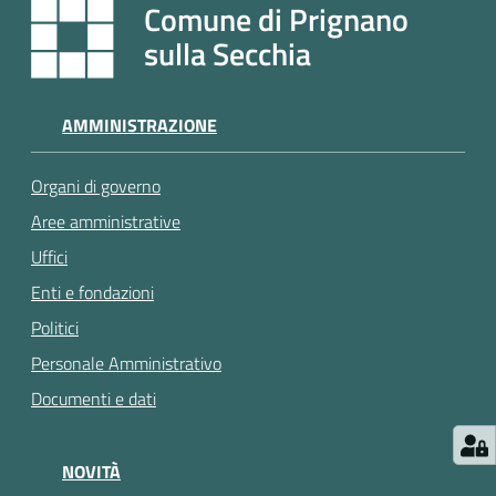
e
Comune di Prignano
a
sulla Secchia
p
p
u
AMMINISTRAZIONE
n
t
Organi di governo
a
m
Aree amministrative
e
Uffici
n
Enti e fondazioni
t
o
Politici
Personale Amministrativo
Street
Documenti e dati
Art
NOVITÀ
Tutti