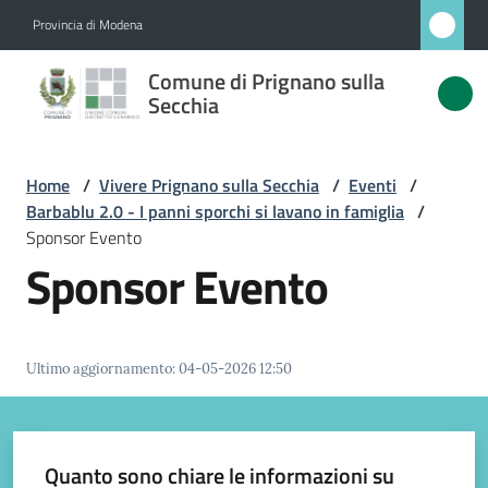
Vai al contenuto
Vai alla navigazione
Vai al footer
Provincia di Modena
Comune
Comune di Prignano sulla
di
Secchia
Prignano
sulla
Home
/
Vivere Prignano sulla Secchia
/
Eventi
/
Secchia
Barbablu 2.0 - I panni sporchi si lavano in famiglia
/
Sponsor Evento
Sponsor Evento
Amministrazione
Novità
Ultimo aggiornamento
:
04-05-2026 12:50
Servizi
Quanto sono chiare le informazioni su
Vivere