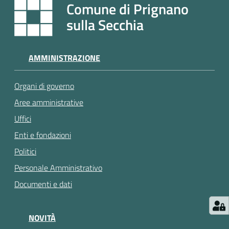
e
Comune di Prignano
a
sulla Secchia
p
p
u
AMMINISTRAZIONE
n
t
Organi di governo
a
m
Aree amministrative
e
Uffici
n
Enti e fondazioni
t
o
Politici
Personale Amministrativo
Street
Documenti e dati
Art
NOVITÀ
Tutti