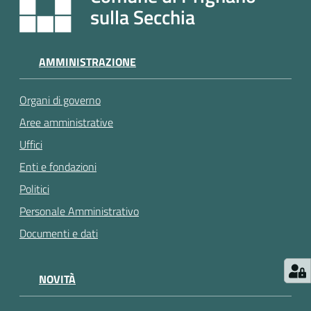
e
sulla Secchia
a
p
p
AMMINISTRAZIONE
u
n
Organi di governo
t
a
Aree amministrative
m
Uffici
e
Enti e fondazioni
n
t
Politici
o
Personale Amministrativo
Documenti e dati
Street
Art
NOVITÀ
Tutti