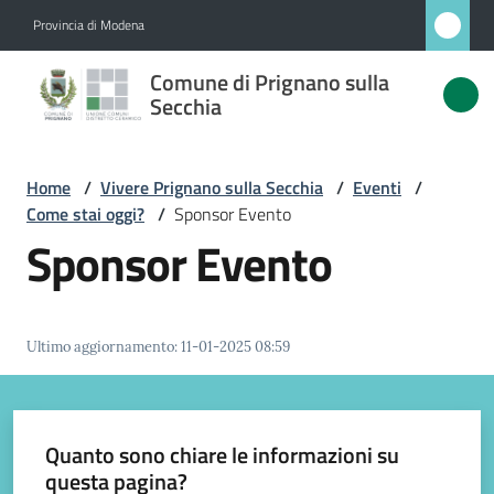
Vai al contenuto
Vai alla navigazione
Vai al footer
Provincia di Modena
Comune
Comune di Prignano sulla
di
Secchia
Prignano
sulla
Home
/
Vivere Prignano sulla Secchia
/
Eventi
/
Secchia
Come stai oggi?
/
Sponsor Evento
Sponsor Evento
Amministrazione
Ultimo aggiornamento
:
11-01-2025 08:59
Novità
Servizi
Quanto sono chiare le informazioni su
questa pagina?
Vivere