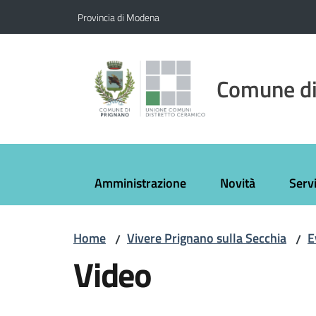
Vai al contenuto
Vai alla navigazione
Vai al footer
Provincia di Modena
Comune di
Amministrazione
Novità
Servi
Home
Vivere Prignano sulla Secchia
E
/
/
Video