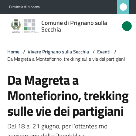
Vai al contenuto
Vai alla navigazione
Vai al footer
Provincia di Modena
Comune
Comune di Prignano sulla
di
Secchia
Prignano
sulla
Home
/
Vivere Prignano sulla Secchia
/
Eventi
/
Secchia
Da Magreta a Montefiorino, trekking sulle vie dei partigiani
Da Magreta a
Salta al contenuto
Amministrazione
Montefiorino, trekking
Novità
sulle vie dei partigiani
Servizi
Dal 18 al 21 giugno, per l'ottantesimo 
Vivere
anniversario della Repubblica 