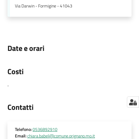
Via Darwin - Formigine - 41043
Date e orari
Costi
.
Contatti
Telefono
:
0536892910
Email
:
chiara.babeli@comune.prignano.mo.it