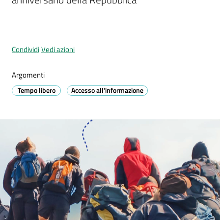
Prignano
sulla
Secchia
Menu selezionato
Condividi
Vedi azioni
Argomenti
Tempo libero
Accesso all'informazione
P
r
e
n
o
t
a
z
i
o
n