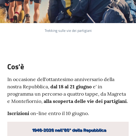
e
a
p
p
u
Trekking sulle vie dei partigiani
n
t
a
m
Cos'è
e
n
In occasione dell'ottantesimo anniversario della
t
nostra Repubblica,
dal 18 al 21 giugno
e' in
o
programma un percorso a quattro tappe, da Magreta
e Montefiornio,
alla scoperta delle vie dei partigiani.
Street
Iscrizioni
on-line entro il 10 giugno.
Art
Tutti