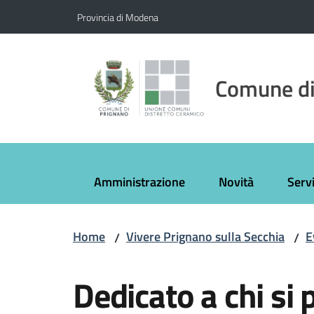
Vai al contenuto
Vai alla navigazione
Vai al footer
Provincia di Modena
Comune di
Amministrazione
Novità
Servi
Home
Vivere Prignano sulla Secchia
E
/
/
Salta al contenuto
Dedicato a chi si