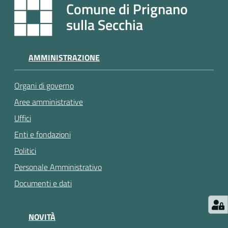
e
Comune di Prignano
a
sulla Secchia
p
p
u
AMMINISTRAZIONE
n
t
Organi di governo
a
m
Aree amministrative
e
Uffici
n
Enti e fondazioni
t
o
Politici
Personale Amministrativo
Street
Documenti e dati
Art
NOVITÀ
Tutti