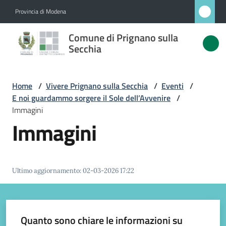
Vai al contenuto
Vai alla navigazione
Vai al footer
Provincia di Modena
Comune
Comune di Prignano sulla
di
Secchia
Prignano
sulla
Home
/
Vivere Prignano sulla Secchia
/
Eventi
/
Secchia
E noi guardammo sorgere il Sole dell’Avvenire
/
Immagini
Immagini
Amministrazione
Novità
Ultimo aggiornamento
:
02-03-2026 17:22
Servizi
Quanto sono chiare le informazioni su
Vivere