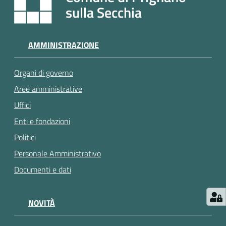
e
sulla Secchia
a
p
p
AMMINISTRAZIONE
u
n
Organi di governo
t
a
Aree amministrative
m
Uffici
e
Enti e fondazioni
n
t
Politici
o
Personale Amministrativo
Documenti e dati
Street
Art
NOVITÀ
Tutti