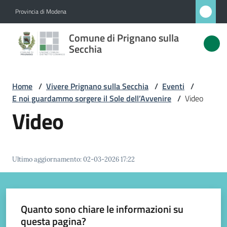
Vai al contenuto
Vai alla navigazione
Vai al footer
Provincia di Modena
Comune
Comune di Prignano sulla
di
Secchia
Prignano
sulla
Home
/
Vivere Prignano sulla Secchia
/
Eventi
/
Secchia
E noi guardammo sorgere il Sole dell’Avvenire
/
Video
Video
Amministrazione
Ultimo aggiornamento
:
02-03-2026 17:22
Novità
Servizi
Quanto sono chiare le informazioni su
questa pagina?
Vivere