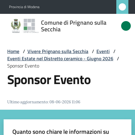
Vai al contenuto
Vai alla navigazione
Vai al footer
Provincia di Modena
Comune
Comune di Prignano sulla
di
Secchia
Prignano
sulla
Home
/
Vivere Prignano sulla Secchia
/
Eventi
/
Secchia
Eventi Estate nel Distretto ceramico - Giugno 2026
/
Sponsor Evento
Sponsor Evento
Amministrazione
Novità
Ultimo aggiornamento
:
08-06-2026 11:06
Servizi
Quanto sono chiare le informazioni su
Vivere