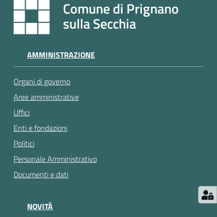
e
Comune di Prignano
a
sulla Secchia
p
p
u
AMMINISTRAZIONE
n
t
Organi di governo
a
m
Aree amministrative
e
Uffici
n
Enti e fondazioni
t
o
Politici
Personale Amministrativo
Street
Documenti e dati
Art
NOVITÀ
Tutti