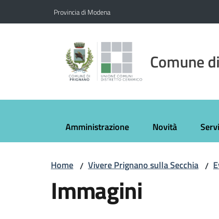
Vai al contenuto
Vai alla navigazione
Vai al footer
Provincia di Modena
Comune di
Amministrazione
Novità
Servi
Home
Vivere Prignano sulla Secchia
E
/
/
Immagini