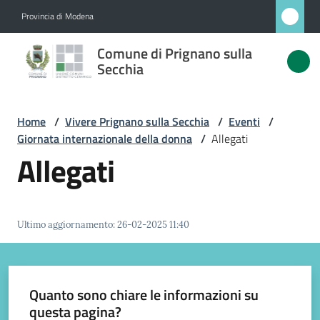
Vai al contenuto
Vai alla navigazione
Vai al footer
Provincia di Modena
Comune
Comune di Prignano sulla
di
Secchia
Prignano
sulla
Home
/
Vivere Prignano sulla Secchia
/
Eventi
/
Secchia
Giornata internazionale della donna
/
Allegati
Allegati
Amministrazione
Ultimo aggiornamento
:
26-02-2025 11:40
Novità
Servizi
Quanto sono chiare le informazioni su
questa pagina?
Vivere