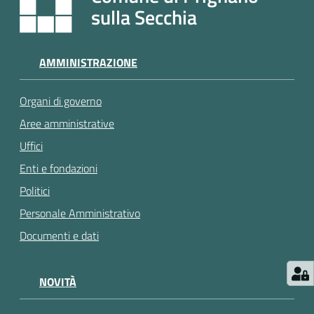
e
sulla Secchia
a
p
p
AMMINISTRAZIONE
u
n
Organi di governo
t
a
Aree amministrative
m
Uffici
e
Enti e fondazioni
n
t
Politici
o
Personale Amministrativo
Documenti e dati
Street
Art
NOVITÀ
Tutti